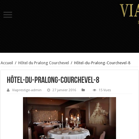
Accueil
/
Hôtel du Pralong Courchevel
/
Hôtel-du-Pralong-Courchevel-8
Hôtel-du-Pralong-Courchevel-8
Viaprestige-admin
27 janvier 2016
15 Vues