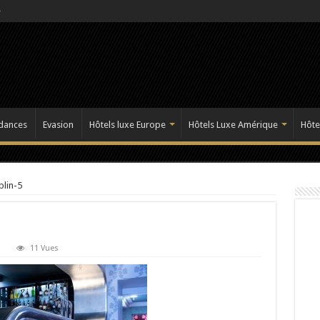
dances
Evasion
Hôtels luxe Europe
Hôtels Luxe Amérique
Hôte
blin-5
11 Vues