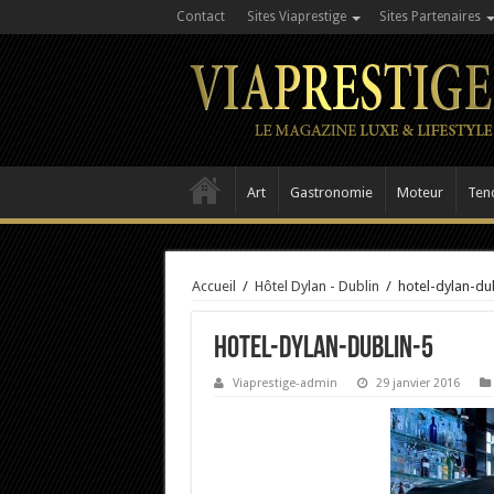
Contact
Sites Viaprestige
Sites Partenaires
Art
Gastronomie
Moteur
Ten
Accueil
/
Hôtel Dylan - Dublin
/
hotel-dylan-du
hotel-dylan-dublin-5
Viaprestige-admin
29 janvier 2016