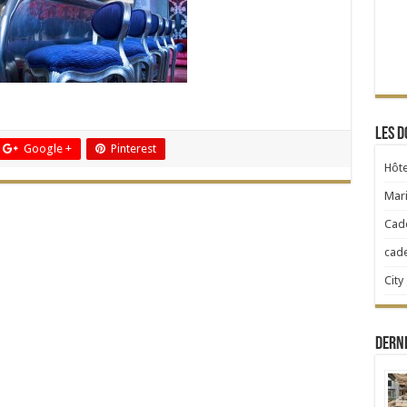
Les d
Google +
Pinterest
Hôte
Mari
Cad
cad
City
Dern