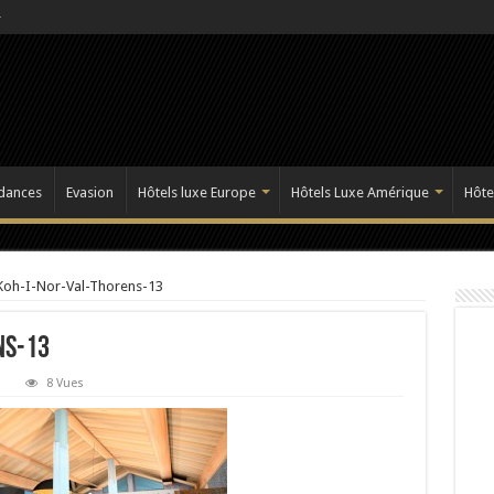
dances
Evasion
Hôtels luxe Europe
Hôtels Luxe Amérique
Hôte
Koh-I-Nor-Val-Thorens-13
ns-13
8 Vues