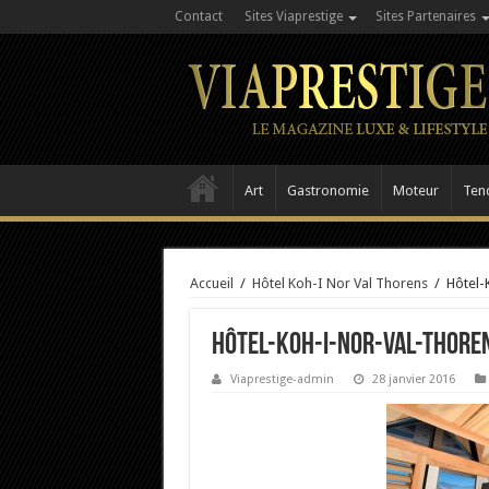
Contact
Sites Viaprestige
Sites Partenaires
Art
Gastronomie
Moteur
Ten
Accueil
/
Hôtel Koh-I Nor Val Thorens
/
Hôtel-
Hôtel-Koh-I-Nor-Val-Thore
Viaprestige-admin
28 janvier 2016