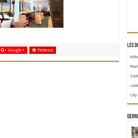
Les d
Google +
Pinterest
Hôte
Mari
Cad
cad
City
Dern