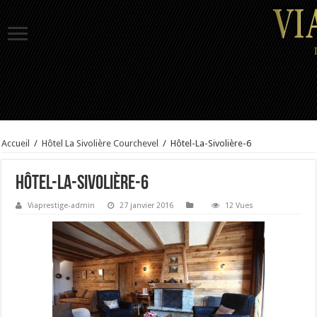
Accueil
/
Hôtel La Sivolière Courchevel
/
Hôtel-La-Sivolière-6
Hôtel-La-Sivolière-6
Viaprestige-admin
27 janvier 2016
12 Vues