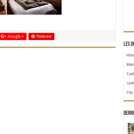
Google +
Pinterest
Les d
Hôte
Mari
Cad
cad
City
Dern