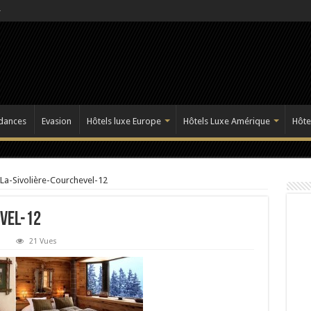
dances
Evasion
Hôtels luxe Europe
Hôtels Luxe Amérique
Hôte
-La-Sivolière-Courchevel-12
vel-12
21 Vues