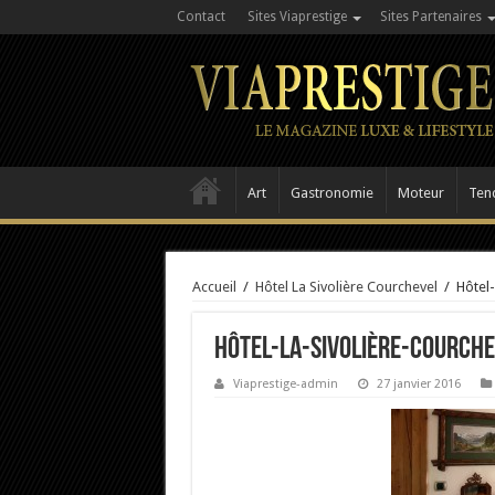
Contact
Sites Viaprestige
Sites Partenaires
Art
Gastronomie
Moteur
Ten
Accueil
/
Hôtel La Sivolière Courchevel
/
Hôtel
Hôtel-La-Sivolière-Courche
Viaprestige-admin
27 janvier 2016