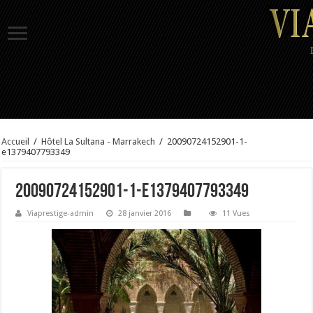
Accueil
/
Hôtel La Sultana - Marrakech
/
20090724152901-1-
e1379407793349
20090724152901-1-e1379407793349
Viaprestige-admin
28 janvier 2016
11 Vues