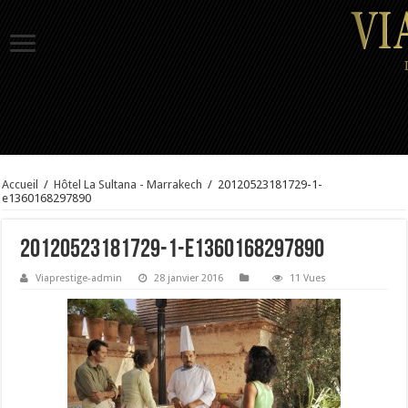
Accueil
/
Hôtel La Sultana - Marrakech
/
20120523181729-1-
e1360168297890
20120523181729-1-e1360168297890
Viaprestige-admin
28 janvier 2016
11 Vues