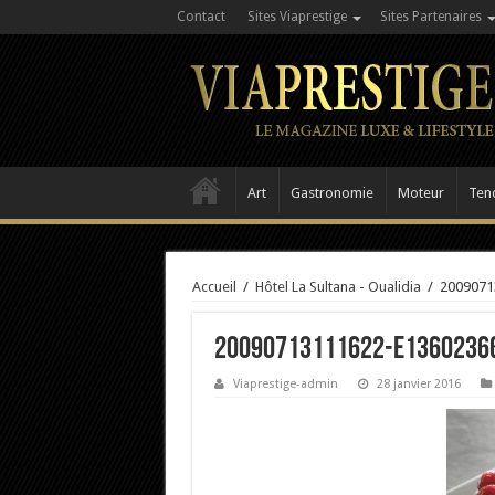
Contact
Sites Viaprestige
Sites Partenaires
Art
Gastronomie
Moteur
Ten
Accueil
/
Hôtel La Sultana - Oualidia
/
2009071
20090713111622-e1360236
Viaprestige-admin
28 janvier 2016