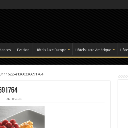
dances
Evasion
Hôtels luxe Europe
Hôtels Luxe Amérique
Hôte
3111622-e1360236691764
691764
8 Vues