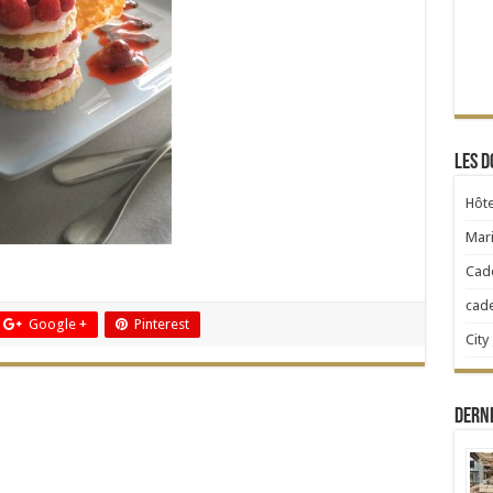
Les d
Hôte
Mari
Cad
cad
Google +
Pinterest
City
Dern