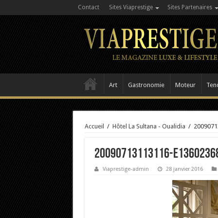
Contact
Sites Viaprestige
Sites Partenaires
Art
Gastronomie
Moteur
Ten
Accueil
/
Hôtel La Sultana - Oualidia
/
2009071
20090713113116-e1360236
Viaprestige-admin
28 janvier 2016