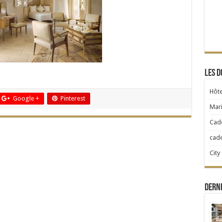
Les d
Hôte
Google +
Pinterest
Mari
Cad
cad
City
Dern