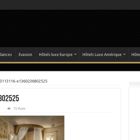
dances
Evasion
Hôtels luxe Europe
Hôtels Luxe Amérique
Hôte
3113116-e1360236802525
802525
15 Vues