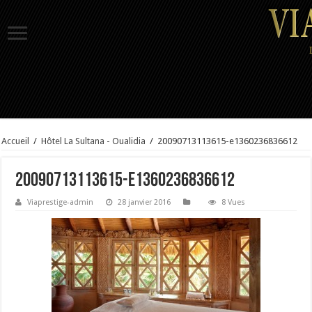
Accueil
/
Hôtel La Sultana - Oualidia
/
20090713113615-e1360236836612
20090713113615-e1360236836612
Viaprestige-admin
28 janvier 2016
8 Vues