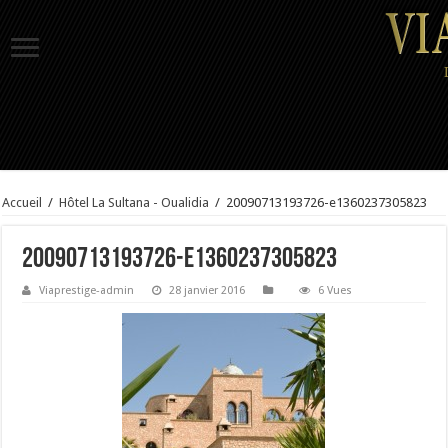
Accueil
/
Hôtel La Sultana - Oualidia
/
20090713193726-e1360237305823
20090713193726-e1360237305823
Viaprestige-admin
28 janvier 2016
6 Vues