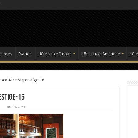
dances
Evasion
Hôtels luxe Europe
Hôtels Luxe Amérique
Hôte
esco-Nice-Viaprestige-16
estige-16
34 Vues