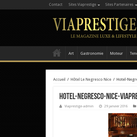
Contact
Sites Viaprestige
Sites Partenaires
Art
Gastronomie
Moteur
Ten
Accueil
/
Hôtel Le Negresco Nice
/
Hotel-Negr
Hotel-Negresco-Nice-Viapr
Viaprestige-admin
29 janvier 2016