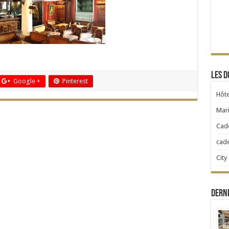
Les d
Google +
Pinterest
Hôte
Mari
Cad
cad
City
Dern