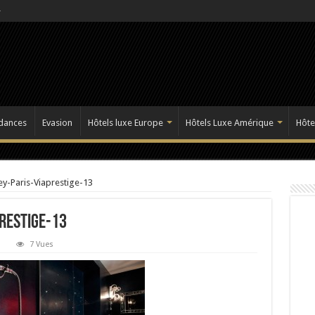
dances
Evasion
Hôtels luxe Europe
Hôtels Luxe Amérique
Hôte
ey-Paris-Viaprestige-13
restige-13
7 Vues