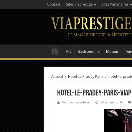
Contact
Sites Viaprestige
Sites Partenaires
Art
Gastronomie
Moteur
Ten
Accueil
/
Hôtel Le Pradey Paris
/
hotel-le-prad
hotel-le-pradey-Paris-Viap
Viaprestige-admin
28 janvier 2016