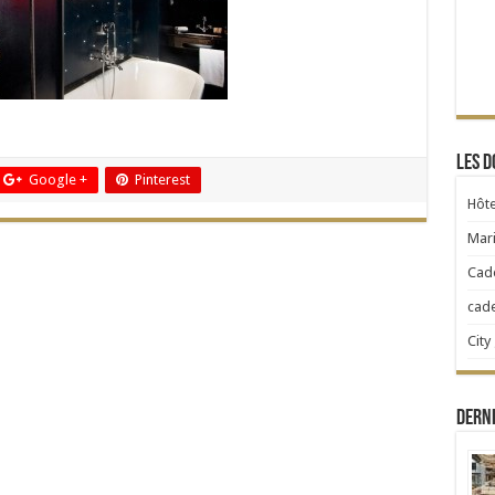
Les d
Google +
Pinterest
Hôte
Mari
Cad
cad
City
Dern