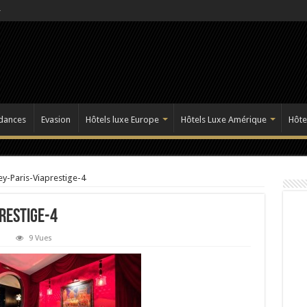
dances
Evasion
Hôtels luxe Europe
Hôtels Luxe Amérique
Hôte
ey-Paris-Viaprestige-4
restige-4
9 Vues