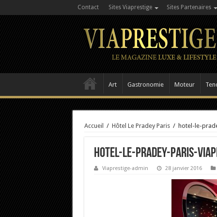
Contact
Sites Viaprestige
Sites Partenaires
Art
Gastronomie
Moteur
Ten
Accueil
/
Hôtel Le Pradey Paris
/
hotel-le-prad
hotel-le-pradey-Paris-Viap
Viaprestige-admin
28 janvier 2016