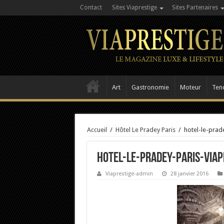
Contact
Sites Viaprestige
Sites Partenaires
Art
Gastronomie
Moteur
Ten
Accueil
/
Hôtel Le Pradey Paris
/
hotel-le-prad
hotel-le-pradey-Paris-Viap
Viaprestige-admin
28 janvier 2016