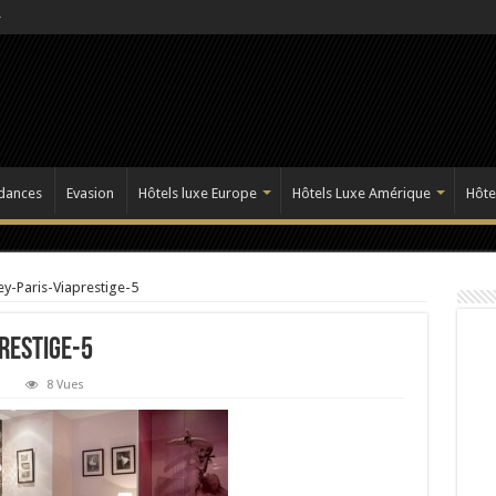
dances
Evasion
Hôtels luxe Europe
Hôtels Luxe Amérique
Hôte
ey-Paris-Viaprestige-5
restige-5
8 Vues