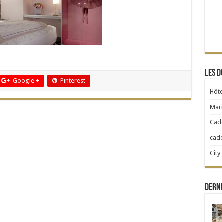
Les d
Google +
Pinterest
Hôte
Mari
Cad
cad
City
Dern