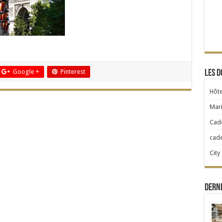
Google +
Pinterest
Les d
Hôte
Mari
Cad
cad
City
Dern