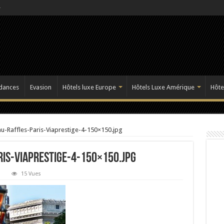
dances
Evasion
Hôtels luxe Europe
Hôtels Luxe Amérique
Hôte
-Raffles-Paris-Viaprestige-4-150×150.jpg
is-Viaprestige-4-150×150.jpg
15 Vues