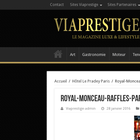
Contact
Sites Viaprestige
Sites Partenaires
Art
Gastronomie
Moteur
Ten
Accueil
/
Hôtel Le Pradey Paris
/
Royal-Monceau
Royal-Monceau-Raffles-Par
Viaprestige-admin
28 janvier 2016