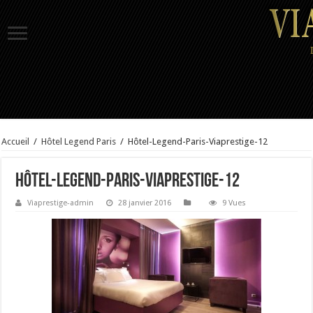
Accueil
/
Hôtel Legend Paris
/
Hôtel-Legend-Paris-Viaprestige-12
Hôtel-Legend-Paris-Viaprestige-12
Viaprestige-admin
28 janvier 2016
9 Vues