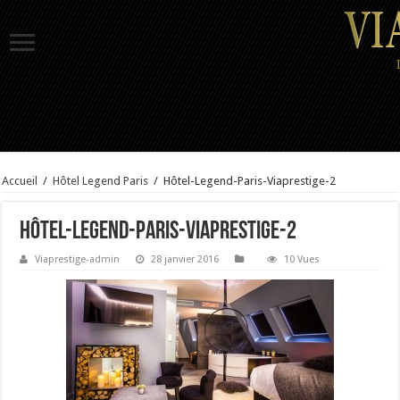
Accueil
/
Hôtel Legend Paris
/
Hôtel-Legend-Paris-Viaprestige-2
Hôtel-Legend-Paris-Viaprestige-2
Viaprestige-admin
28 janvier 2016
10 Vues