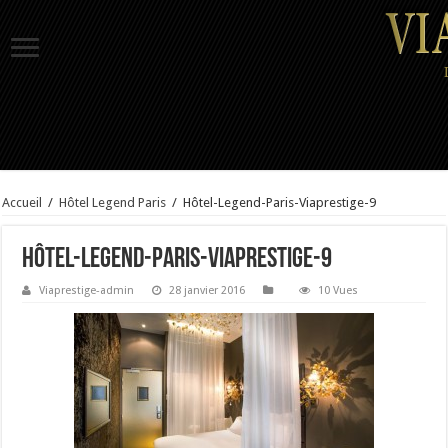
Accueil
/
Hôtel Legend Paris
/
Hôtel-Legend-Paris-Viaprestige-9
Hôtel-Legend-Paris-Viaprestige-9
Viaprestige-admin
28 janvier 2016
10 Vues