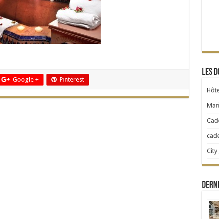
Les d
Google +
Pinterest
Hôte
Mari
Cad
cad
City
Dern