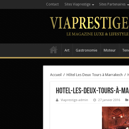
Contact
Sites Viaprestige
Sites Partenaires
Art
Gastronomie
Moteur
Ten
Accueil
/
Hôtel Les Deux Tours à Marrakech
/
Hotel-Les-Deux-Tours-à-M
Viaprestige-admin
27 janvier 2016