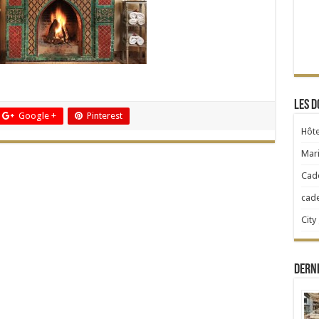
Les d
Google +
Pinterest
Hôte
Mari
Cad
cad
City
Dern