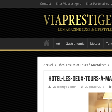
Contact
Sites Viaprestige
Sites Partenaires
Art
Gastronomie
Moteur
Ten
Accueil
/
Hôtel Les Deux Tours à Marrakech
/
Hotel-Les-Deux-Tours-à-M
Viaprestige-admin
27 janvier 2016