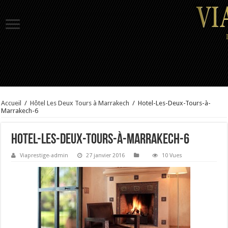
Accueil
/
Hôtel Les Deux Tours à Marrakech
/
Hotel-Les-Deux-Tours-à-
Marrakech-6
Hotel-Les-Deux-Tours-à-Marrakech-6
Viaprestige-admin
27 janvier 2016
10 Vues