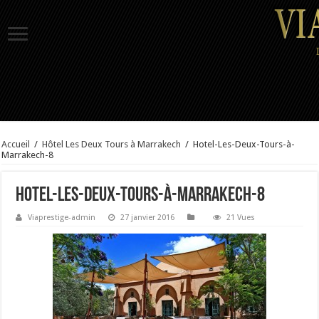
Accueil
/
Hôtel Les Deux Tours à Marrakech
/
Hotel-Les-Deux-Tours-à-
Marrakech-8
Hotel-Les-Deux-Tours-à-Marrakech-8
Viaprestige-admin
27 janvier 2016
21 Vues