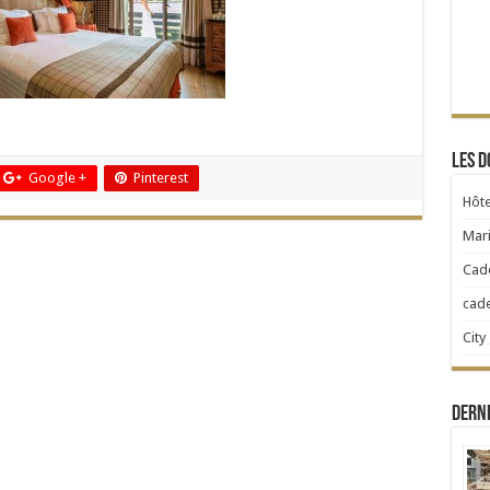
Les d
Google +
Pinterest
Hôte
Mari
Cad
cad
City
Dern