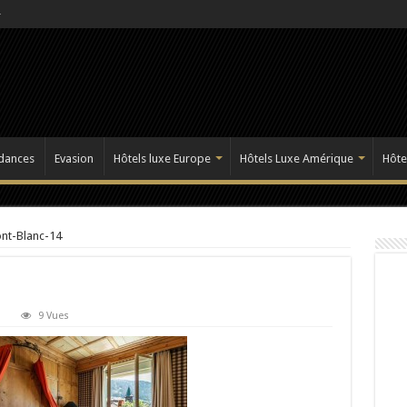
dances
Evasion
Hôtels luxe Europe
Hôtels Luxe Amérique
Hôte
nt-Blanc-14
9 Vues