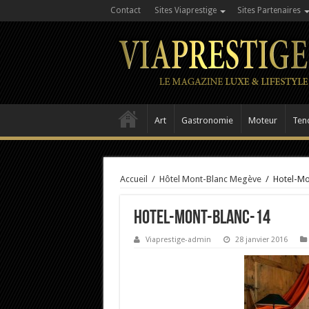
Contact
Sites Viaprestige
Sites Partenaires
Art
Gastronomie
Moteur
Ten
Accueil
/
Hôtel Mont-Blanc Megève
/
Hotel-Mo
Hotel-Mont-Blanc-14
Viaprestige-admin
28 janvier 2016