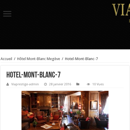
Accueil
/
Hôtel Mont-Blanc Megève
/
Hotel-Mont-Blanc-7
Hotel-Mont-Blanc-7
Viaprestige-admin
28 janvier 2016
10 Vues