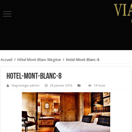
Accueil
/
Hôtel Mont-Blanc Megève
/
Hotel-Mont-Blanc-8
Hotel-Mont-Blanc-8
Viaprestige-admin
28 janvier 2016
14 Vues