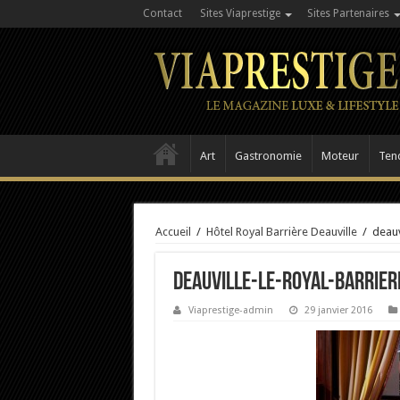
Contact
Sites Viaprestige
Sites Partenaires
Art
Gastronomie
Moteur
Ten
Accueil
/
Hôtel Royal Barrière Deauville
/
deauv
deauville-le-royal-barrier
Viaprestige-admin
29 janvier 2016