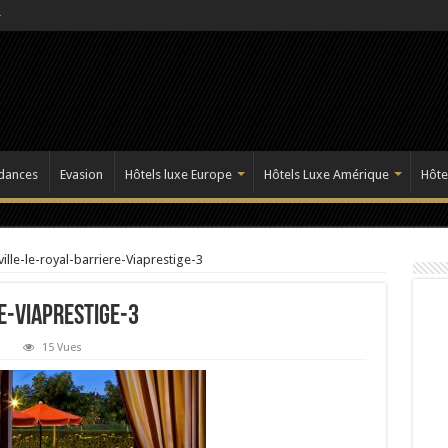
dances
Evasion
Hôtels luxe Europe
Hôtels Luxe Amérique
Hôte
ille-le-royal-barriere-Viaprestige-3
e-Viaprestige-3
15 Vues