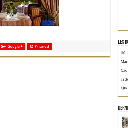
Les d
Google +
Pinterest
Hôte
Mari
Cad
cad
City
Dern