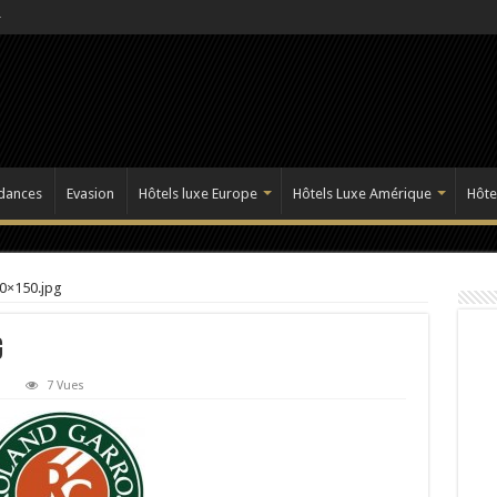
dances
Evasion
Hôtels luxe Europe
Hôtels Luxe Amérique
Hôte
0×150.jpg
g
7 Vues