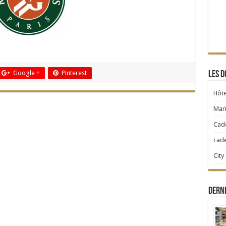
Google +
Pinterest
Les d
Hôte
Mari
Cad
cad
City
Dern