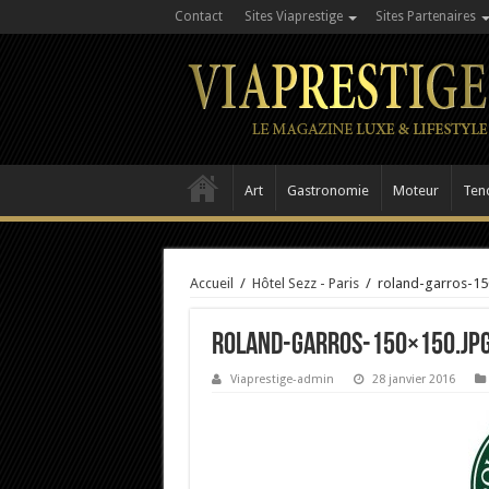
Contact
Sites Viaprestige
Sites Partenaires
Art
Gastronomie
Moteur
Ten
Accueil
/
Hôtel Sezz - Paris
/
roland-garros-15
roland-garros-150×150.jp
Viaprestige-admin
28 janvier 2016