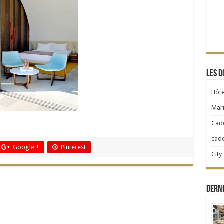
Les d
Hôte
Mari
Cad
cad
Google +
Pinterest
City
Dern