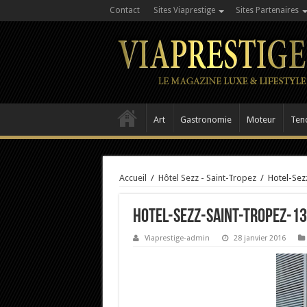
Contact
Sites Viaprestige
Sites Partenaires
Art
Gastronomie
Moteur
Ten
Accueil
/
Hôtel Sezz - Saint-Tropez
/
Hotel-Sez
Hotel-Sezz-Saint-Tropez-13
Viaprestige-admin
28 janvier 2016