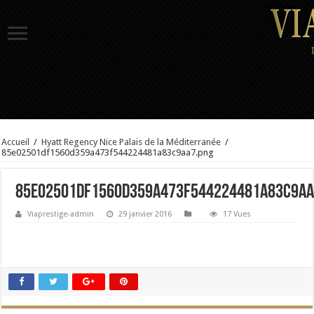
Accueil
/
Hyatt Regency Nice Palais de la Méditerranée
/
85e02501df1560d359a473f544224481a83c9aa7.png
85e02501df1560d359a473f544224481a83c9aa
Viaprestige-admin
29 janvier 2016
17 Vues