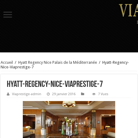
Accueil
/
Hyatt Regency Nice Palais de la Méditerranée
/
Hyatt-Regency-
Nice-Viaprestige-7
Hyatt-Regency-Nice-Viaprestige-7
Viaprestige-admin
29 janvier 2016
7 Vues