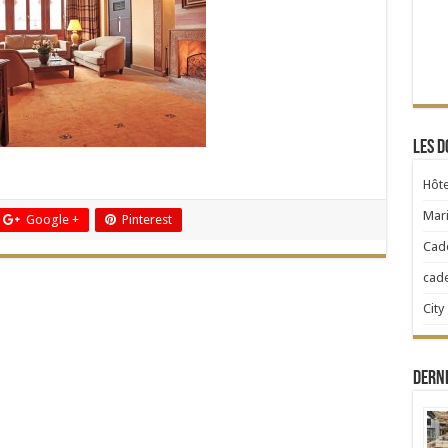
Les d
Hôte
Mari
Google +
Pinterest
Cad
cad
City
Dern