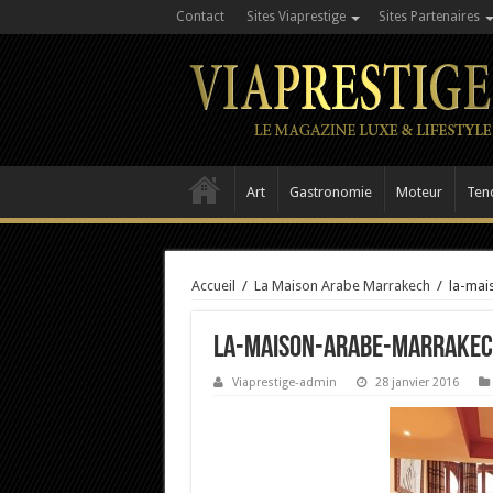
Contact
Sites Viaprestige
Sites Partenaires
Art
Gastronomie
Moteur
Ten
Accueil
/
La Maison Arabe Marrakech
/
la-mai
la-maison-arabe-marrakec
Viaprestige-admin
28 janvier 2016