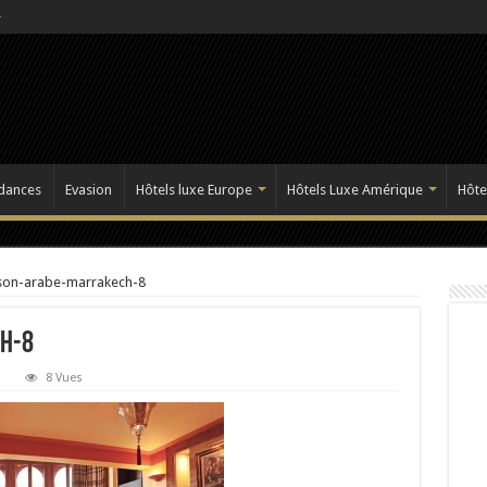
dances
Evasion
Hôtels luxe Europe
Hôtels Luxe Amérique
Hôte
son-arabe-marrakech-8
h-8
8 Vues