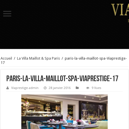
Accueil
/
La Villa Maillot & Spa Paris
/
paris-la-villa-maillot-spa-Viaprestige-
17
paris-la-villa-maillot-spa-Viaprestige-17
Viaprestige-admin
28 janvier 2016
9 Vues