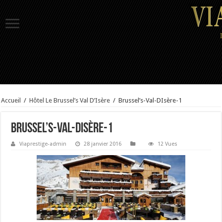
Accueil
/
Hôtel Le Brussel’s Val D’Isère
/
Brussel’s-Val-DIsère-1
Brussel’s-Val-DIsère-1
Viaprestige-admin
28 janvier 2016
12 Vues