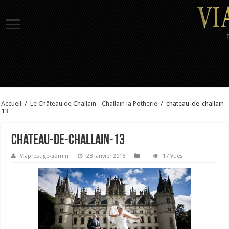
Accueil
/
Le Château de Challain - Challain la Potherie
/
chateau-de-challain-
13
chateau-de-challain-13
Viaprestige-admin
28 janvier 2016
17 Vues