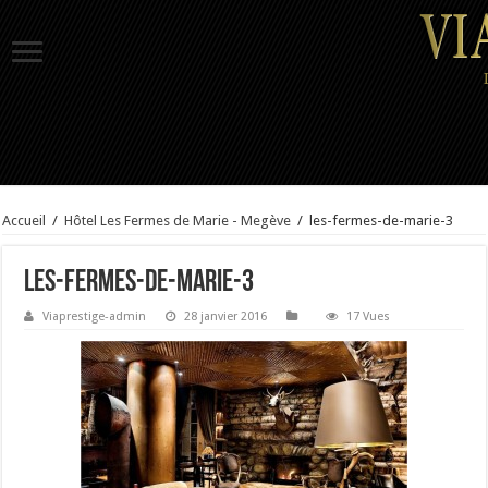
Accueil
/
Hôtel Les Fermes de Marie - Megève
/
les-fermes-de-marie-3
les-fermes-de-marie-3
Viaprestige-admin
28 janvier 2016
17 Vues