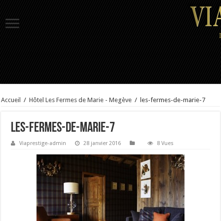
Accueil
/
Hôtel Les Fermes de Marie - Megève
/
les-fermes-de-marie-7
les-fermes-de-marie-7
Viaprestige-admin
28 janvier 2016
8 Vues