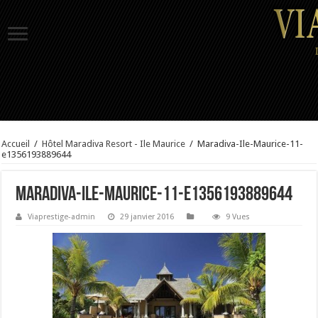
Accueil
/
Hôtel Maradiva Resort - Ile Maurice
/
Maradiva-Ile-Maurice-11-
e1356193889644
Maradiva-Ile-Maurice-11-e1356193889644
Viaprestige-admin
29 janvier 2016
9 Vues