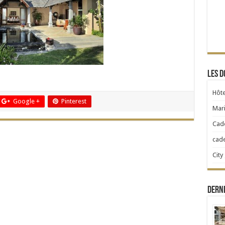
Les d
Hôte
Google +
Pinterest
Mari
Cad
cad
City
Dern