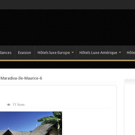
dances
Evasion
Hôtels luxe Europe
Hôtels Luxe Amérique
Hôte
Maradiva-Ile-Maurice-6
11 Vues