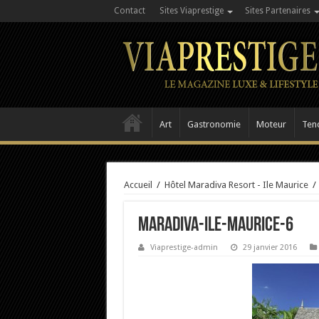
Contact
Sites Viaprestige
Sites Partenaires
Art
Gastronomie
Moteur
Ten
Accueil
/
Hôtel Maradiva Resort - Ile Maurice
/
Maradiva-Ile-Maurice-6
Viaprestige-admin
29 janvier 2016