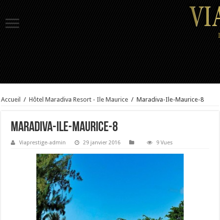
Accueil
/
Hôtel Maradiva Resort - Ile Maurice
/
Maradiva-Ile-Maurice-8
Maradiva-Ile-Maurice-8
Viaprestige-admin
29 janvier 2016
9 Vues