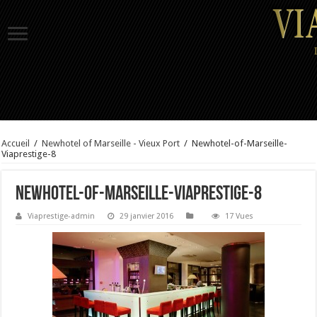
Accueil
/
Newhotel of Marseille - Vieux Port
/
Newhotel-of-Marseille-
Viaprestige-8
Newhotel-of-Marseille-Viaprestige-8
Viaprestige-admin
29 janvier 2016
17 Vues