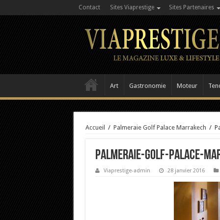
Contact
Sites Viaprestige
Sites Partenaires
Art
Gastronomie
Moteur
Ten
Accueil
/
Palmeraie Golf Palace Marrakech
/
P
Palmeraie-Golf-Palace-Ma
Viaprestige-admin
28 janvier 2016