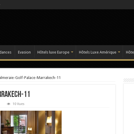
dances
Evasion
Hôtels luxe Europe
Hôtels Luxe Amérique
Hôte
almeraie-Golf-Palace-Marrakech-11
rrakech-11
10 Vues