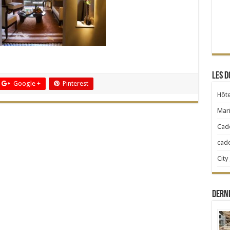
Les d
Google +
Pinterest
Hôte
Mari
Cad
cad
City
Dern