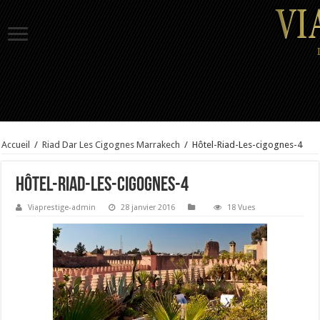
Accueil
/
Riad Dar Les Cigognes Marrakech
/
Hôtel-Riad-Les-cigognes-4
Hôtel-Riad-Les-cigognes-4
Viaprestige-admin
28 janvier 2016
18 Vues