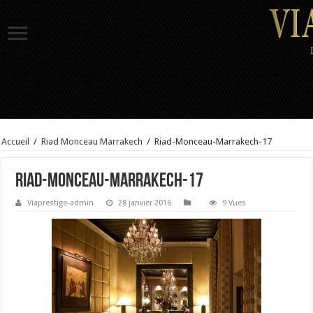
Accueil
/
Riad Monceau Marrakech
/
Riad-Monceau-Marrakech-17
Riad-Monceau-Marrakech-17
Viaprestige-admin
28 janvier 2016
9 Vues