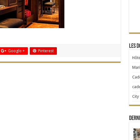
Les d
Google +
Pinterest
Hôte
Mari
Cad
cad
City
Dern