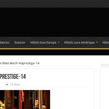
dances
Evasion
Hôtels luxe Europe
Hôtels Luxe Amérique
Hôte
m-Marrakech-Viaprestige-14
prestige-14
15 Vues