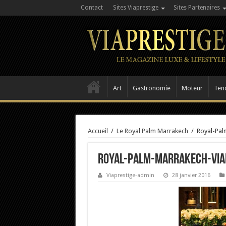
Contact
Sites Viaprestige
Sites Partenaires
Art
Gastronomie
Moteur
Ten
Accueil
/
Le Royal Palm Marrakech
/
Royal-Pal
Royal-Palm-Marrakech-Via
Viaprestige-admin
28 janvier 2016