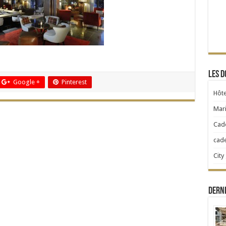
Les d
Google +
Pinterest
Hôte
Mari
Cad
cad
City
Dern