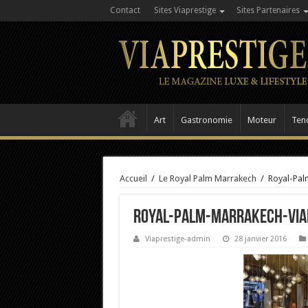
Contact
Sites Viaprestige
Sites Partenaires
Art
Gastronomie
Moteur
Ten
Accueil
/
Le Royal Palm Marrakech
/
Royal-Pal
Royal-Palm-Marrakech-Via
Viaprestige-admin
28 janvier 2016