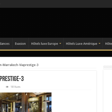
dances
Evasion
Hôtels luxe Europe
Hôtels Luxe Amérique
Hôte
m-Marrakech-Viaprestige-3
prestige-3
18 Vues