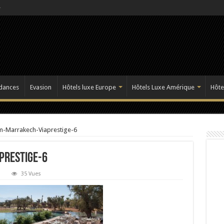
dances
Evasion
Hôtels luxe Europe
Hôtels Luxe Amérique
Hôte
m-Marrakech-Viaprestige-6
prestige-6
35 Vues