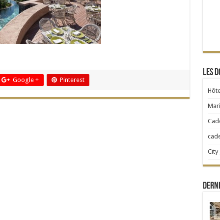
Les d
Google +
Pinterest
Hôte
Mari
Cad
cad
City
Dern