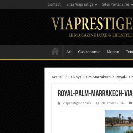
Contact
Sites Viaprestige
Sites Partenaires
Art
Gastronomie
Moteur
Ten
Accueil
/
Le Royal Palm Marrakech
/
Royal-Pal
Royal-Palm-Marrakech-Via
Viaprestige-admin
28 janvier 2016