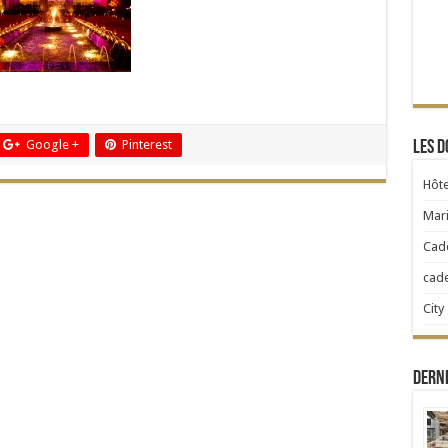
Google +
Pinterest
Les d
Hôte
Mari
Cad
cad
City
Dern