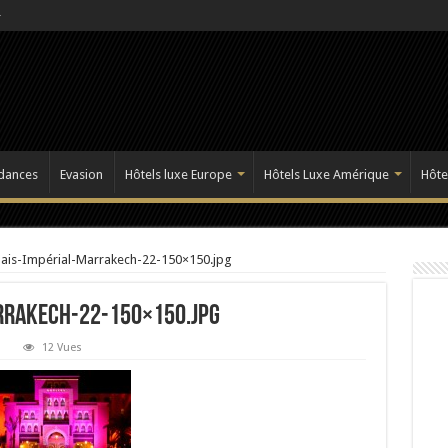
dances
Evasion
Hôtels luxe Europe
Hôtels Luxe Amérique
Hôte
alais-Impérial-Marrakech-22-150×150.jpg
arrakech-22-150×150.jpg
12 Vues