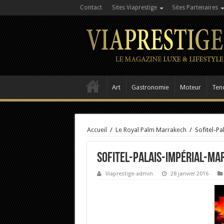
Contact
Sites Viaprestige
Sites Partenaires
Art
Gastronomie
Moteur
Ten
Accueil
/
Le Royal Palm Marrakech
/
Sofitel-P
Sofitel-Palais-Impérial-M
Viaprestige-admin
28 janvier 2016