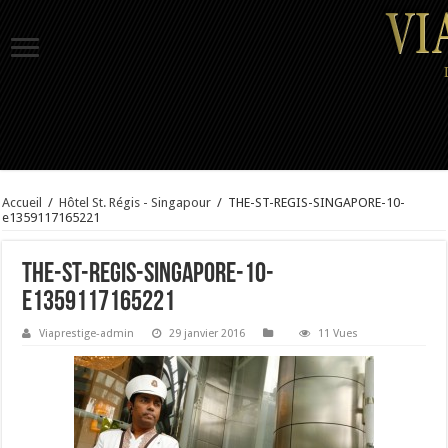
Accueil
/
Hôtel St. Régis - Singapour
/
THE-ST-REGIS-SINGAPORE-10-
e1359117165221
THE-ST-REGIS-SINGAPORE-10-
e1359117165221
Viaprestige-admin
29 janvier 2016
11 Vues