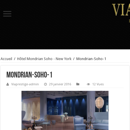
Accueil
/
Hôtel Mondrian Soho - New York
/
Mondrian-Soho-1
Mondrian-Soho-1
Viaprestige-admin
29 janvier 2016
12 Vues